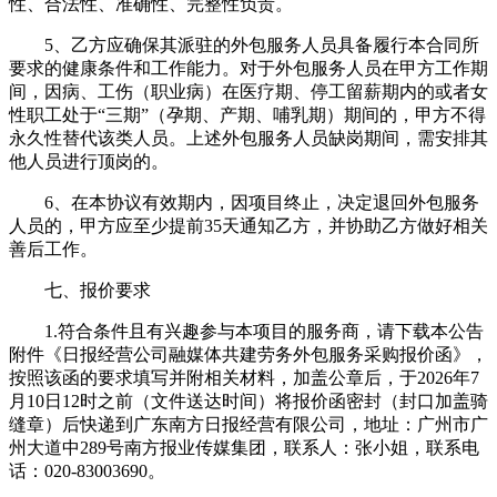
性、合法性、准确性、完整性负责。
5、乙方应确保其派驻的外包服务人员具备履行本合同所
要求的健康条件和工作能力。对于外包服务人员在甲方工作期
间，因病、工伤（职业病）在医疗期、停工留薪期内的或者女
性职工处于“三期”（孕期、产期、哺乳期）期间的，甲方不得
永久性替代该类人员。上述外包服务人员缺岗期间，需安排其
他人员进行顶岗的。
6、在本协议有效期内，因项目终止，决定退回外包服务
人员的，甲方应至少提前35天通知乙方，并协助乙方做好相关
善后工作。
七、报价要求
1.符合条件且有兴趣参与本项目的服务商，请下载本公告
附件《日报经营公司融媒体共建劳务外包服务采购报价函》，
按照该函的要求填写并附相关材料，加盖公章后，于2026年7
月10日12时之前（文件送达时间）将报价函密封（封口加盖骑
缝章）后快递到广东南方日报经营有限公司，地址：广州市广
州大道中289号南方报业传媒集团，联系人：张小姐，联系电
话：020-83003690。