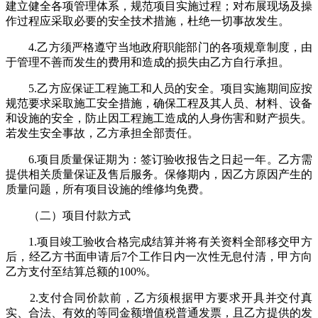
建立健全各项管理体系，规范项目实施过程；对布展现场及操
作过程应采取必要的安全技术措施，杜绝一切事故发生。
4.乙方须严格遵守当地政府职能部门的各项规章制度，由
于管理不善而发生的费用和造成的损失由乙方自行承担。
5.乙方应保证工程施工和人员的安全。项目实施期间应按
规范要求采取施工安全措施，确保工程及其人员、材料、设备
和设施的安全，防止因工程施工造成的人身伤害和财产损失。
若发生安全事故，乙方承担全部责任。
6.项目质量保证期为：签订验收报告之日起一年。乙方需
提供相关质量保证及售后服务。保修期内，因乙方原因产生的
质量问题，所有项目设施的维修均免费。
（二）项目付款方式
1.项目竣工验收合格完成结算并将有关资料全部移交甲方
后，经乙方书面申请后7个工作日内一次性无息付清，甲方向
乙方支付至结算总额的100%。
2.支付合同价款前，乙方须根据甲方要求开具并交付真
实、合法、有效的等同金额增值税普通发票，且乙方提供的发